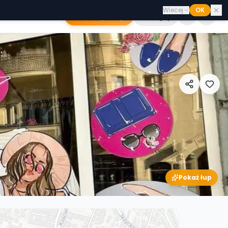
Wiecej
OK
Dodaj sklep
Zaloguj
Pokaż łup