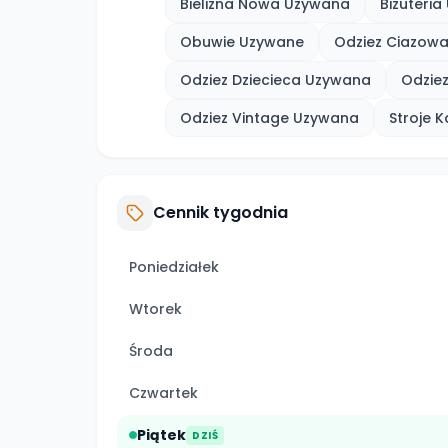
Bielizna Nowa Uzywana
Bizuteri
Obuwie Uzywane
Odziez Ciazow
Odziez Dziecieca Uzywana
Odzie
Odziez Vintage Uzywana
Stroje 
Cennik tygodnia
Poniedziałek
Wtorek
Środa
Czwartek
Piątek
DZIŚ