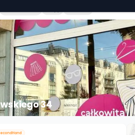
Cała Polska
Sklepy
Hurtownie
owskiego 34
SecondHand