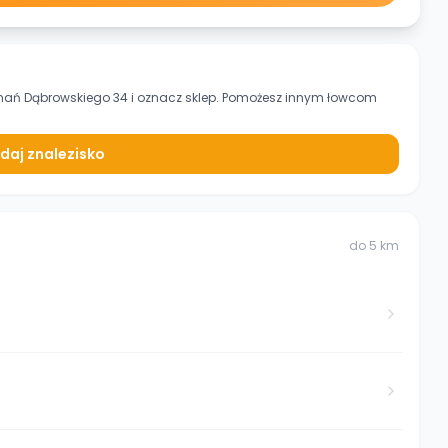
oznań Dąbrowskiego 34
i oznacz sklep. Pomożesz innym łowcom
daj znalezisko
do
5
km