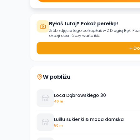
Byłaś tutaj? Pokaż perełkę!
Zrób zdjęcie tego co kupiłaś w
Z Drugiej Ręki P
okazji ocenić czy warto iść.
Do
W pobliżu
Loca Dąbrowskiego 30
40 m
Luillu sukienki & moda damska
50 m