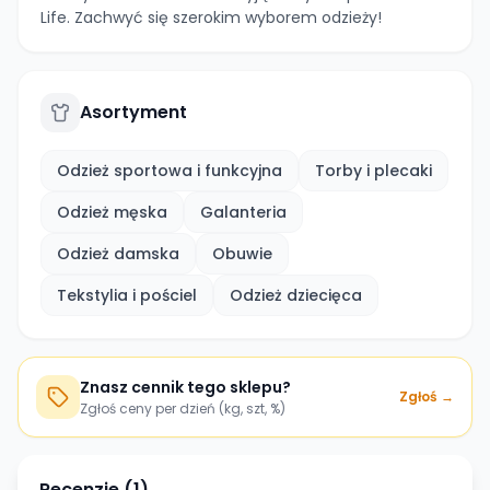
Life. Zachwyć się szerokim wyborem odzieży!
Asortyment
Odzież sportowa i funkcyjna
Torby i plecaki
Odzież męska
Galanteria
Odzież damska
Obuwie
Tekstylia i pościel
Odzież dziecięca
Znasz cennik tego sklepu?
Zgłoś →
Zgłoś ceny per dzień (kg, szt, %)
Recenzje (
1
)