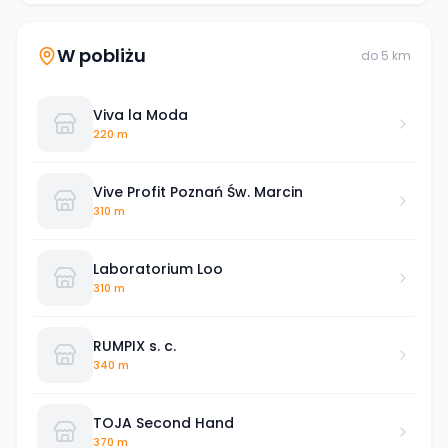
W pobliżu
do
5
km
Viva la Moda
220 m
Vive Profit Poznań Św. Marcin
310 m
Laboratorium Loo
310 m
RUMPIX s. c.
340 m
TOJA Second Hand
370 m