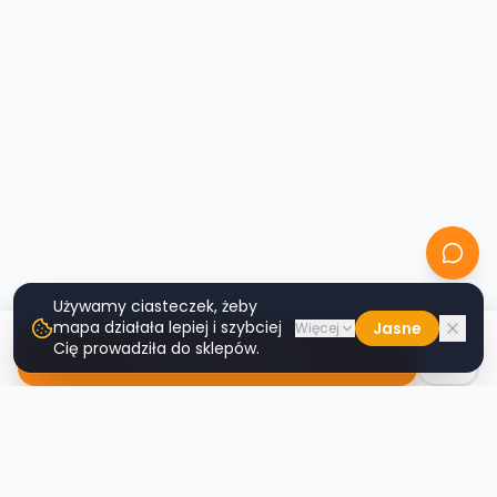
Używamy ciasteczek, żeby
mapa działała lepiej i szybciej
Jasne
Więcej
Cię prowadziła do sklepów.
Nawiguj do sklepu