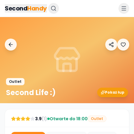
Przejdz do tresci
Second
Handy
Outlet
Second Life :)
Pokaż łup
3.9
(
1
)
Otwarte do 18:00
Outlet