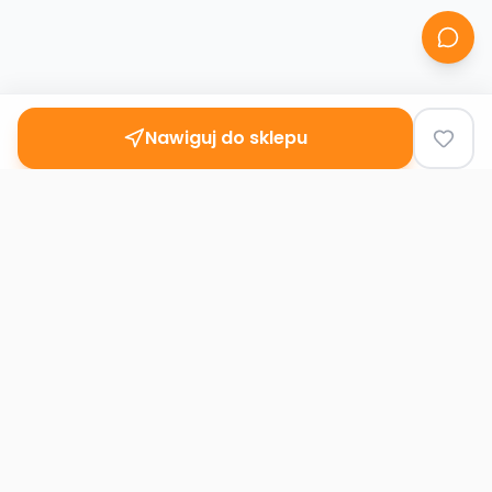
Nawiguj do sklepu
Second
Handy
Największa mapa sklepów second-hand
w Polsce. Znajdź lumpeks w swoim
mieście.