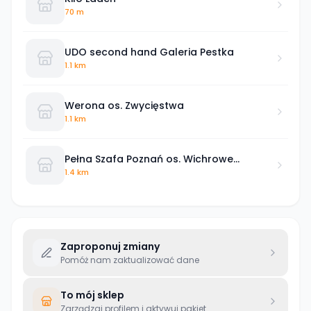
70 m
UDO second hand Galeria Pestka
1.1 km
Werona os. Zwycięstwa
1.1 km
Pełna Szafa Poznań os. Wichrowe
Wzgórze
1.4 km
Zaproponuj zmiany
Pomóż nam zaktualizować dane
To mój sklep
Zarządzaj profilem i aktywuj pakiet