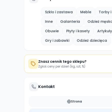
Szkło i zastawa
Meble
Torby i
Inne
Galanteria
Odzież męsk
Obuwie
Płyty i kasety
Artyku
Gry i zabawki
Odzież dziecięca
Znasz cennik tego sklepu?
Zgłoś ceny per dzień (kg, szt, %)
Kontakt
Strona