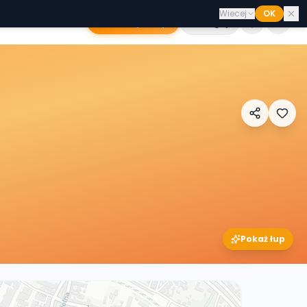
Wiecej
OK
Dodaj sklep
Zaloguj
Pokaż łup