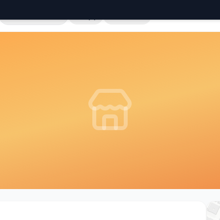
Cała Polska
Sklepy
Hurtownie