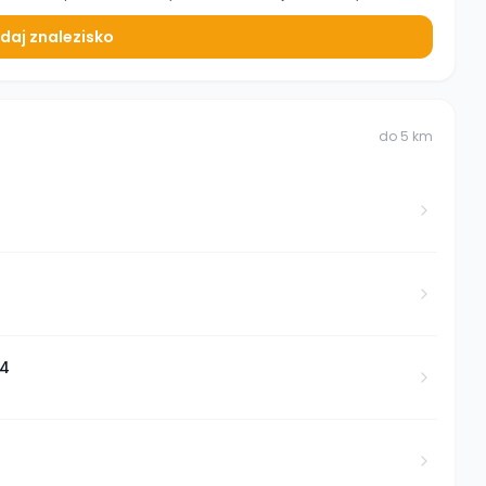
daj znalezisko
do
5
km
34