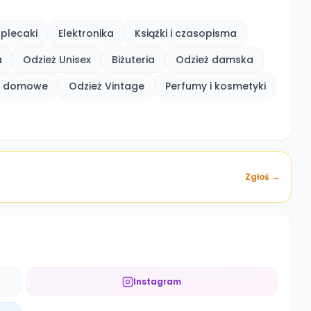
 plecaki
Elektronika
Książki i czasopisma
a
Odzież Unisex
Biżuteria
Odzież damska
ły domowe
Odzież Vintage
Perfumy i kosmetyki
Zgłoś →
Instagram