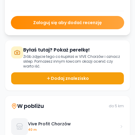
Zaloguj się aby dodać recenzję
Byłaś tutaj? Pokaż perełkę!
Zrób zdjęcie tego co kupiłaś w
VIVE Chorzów
i oznacz
sklep. Pomożesz innym łowcom okazji ocenić czy
warto iść.
Dodaj znalezisko
W pobliżu
do
5
km
Vive Profit Chorzów
40 m