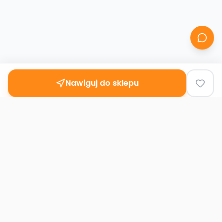
Nawiguj do sklepu
Second
Handy
Największa mapa sklepów second-hand
w Polsce. Znajdź lumpeks w swoim
mieście.