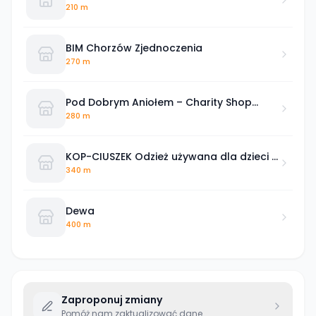
210 m
BIM Chorzów Zjednoczenia
270 m
Pod Dobrym Aniołem – Charity Shop
Chorzów
280 m
KOP-CIUSZEK Odzież używana dla dzieci i
dorosłych
340 m
Dewa
400 m
Zaproponuj zmiany
Pomóż nam zaktualizować dane