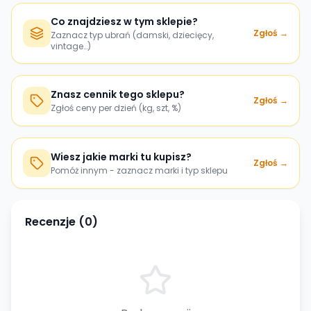
Co znajdziesz w tym sklepie?
Zgłoś →
Zaznacz typ ubrań (damski, dziecięcy,
vintage…)
Znasz cennik tego sklepu?
Zgłoś →
Zgłoś ceny per dzień (kg, szt, %)
Wiesz jakie marki tu kupisz?
Zgłoś →
Pomóż innym - zaznacz marki i typ sklepu
Recenzje (
0
)