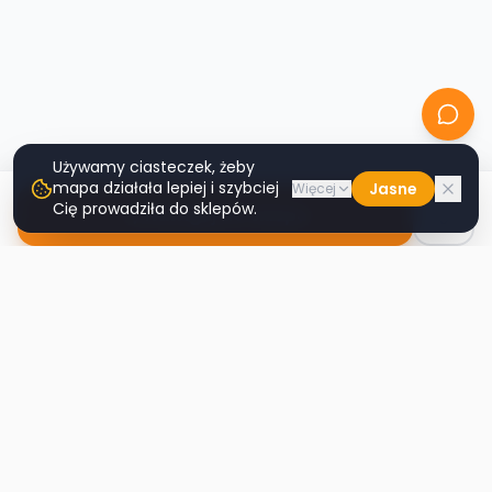
Używamy ciasteczek, żeby
mapa działała lepiej i szybciej
Jasne
Więcej
Cię prowadziła do sklepów.
Nawiguj do sklepu
Second
Handy
Największa mapa sklepów second-hand
w Polsce. Znajdź lumpeks w swoim
mieście.