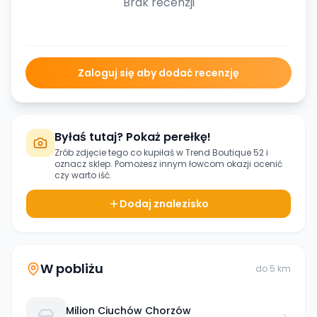
Brak recenzji
Zaloguj się aby dodać recenzję
Byłaś tutaj? Pokaż perełkę!
Zrób zdjęcie tego co kupiłaś w
Trend Boutique 52
i
oznacz sklep. Pomożesz innym łowcom okazji ocenić
czy warto iść.
Dodaj znalezisko
W pobliżu
do
5
km
Milion Ciuchów Chorzów