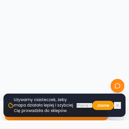
Używamy ciasteczek, żeby
mapa działała lepiej i szybciej
Jasne
Więcej
Cię prowadziła do sklepów.
Nawiguj do sklepu