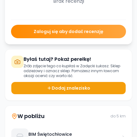
Brak recenzji
Zaloguj się aby dodać recenzję
Byłaś tutaj? Pokaż perełkę!
Zrób zdjęcie tego co kupiłaś w
Zadęcki Łukasz. Sklep
odzieżowy
i oznacz sklep. Pomożesz innym łowcom
okazji ocenić czy warto iść.
Dodaj znalezisko
W pobliżu
do
5
km
BIM Świętochłowice