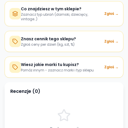
Co znajdziesz w tym sklepie?
Zgłoś →
Zaznacz typ ubrań (damski, dziecięcy,
vintage…)
Znasz cennik tego sklepu?
Zgłoś →
Zgłoś ceny per dzień (kg, szt, %)
Wiesz jakie marki tu kupisz?
Zgłoś →
Pomóż innym - zaznacz marki i typ sklepu
Recenzje (
0
)