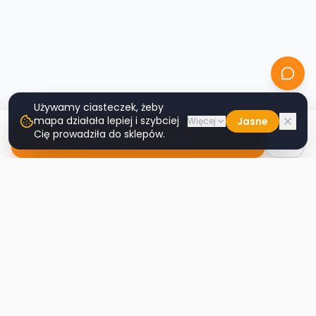
Używamy ciasteczek, żeby
mapa działała lepiej i szybciej
Jasne
Więcej
Cię prowadziła do sklepów.
Nawiguj do sklepu
Second
Handy
Największa mapa sklepów second-hand
w Polsce. Znajdź lumpeks w swoim
mieście.