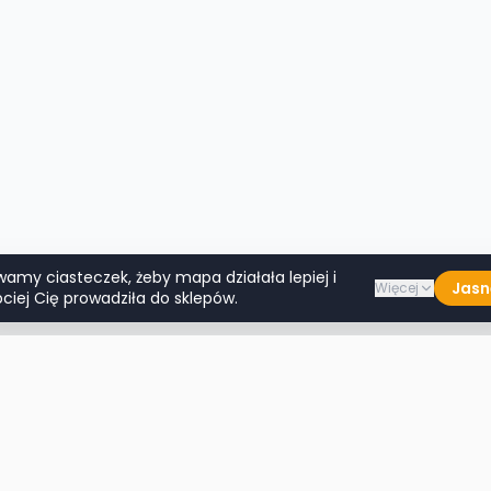
wamy ciasteczek, żeby mapa działała lepiej i
Jasn
Więcej
ciej Cię prowadziła do sklepów.
Lumpeksy w miastach
Więcej m