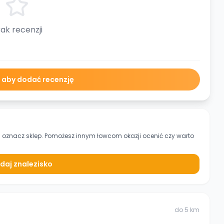
ak recenzji
ę aby dodać recenzję
i oznacz sklep. Pomożesz innym łowcom okazji ocenić czy warto
daj znalezisko
do
5
km