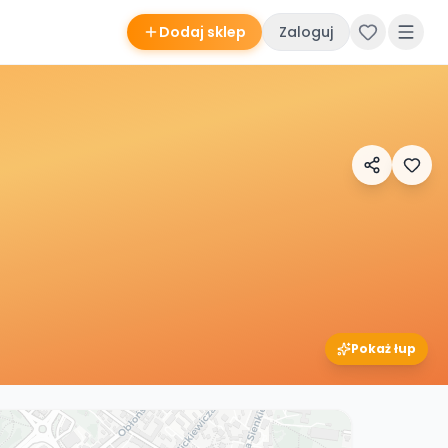
Dodaj sklep
Zaloguj
Pokaż łup