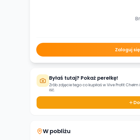
Br
Zaloguj si
Byłaś tutaj? Pokaż perełkę!
Zrób zdjęcie tego co kupiłaś w
Vive Profit Chełm
iść.
Do
W pobliżu