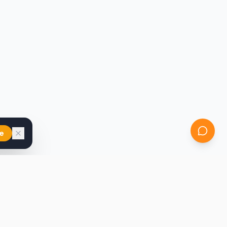
e
iast
Kontakt