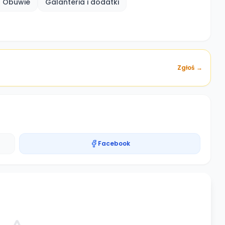
Obuwie
Galanteria i dodatki
Zgłoś →
Facebook