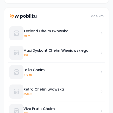
W pobliżu
do
5
km
Texland Chełm Lwowska
70 m
Maxi Dyskont Chełm Wieniawskiego
210 m
Lajla Chełm
410 m
Retro Chełm Lwowska
650 m
Vive Profit Chełm