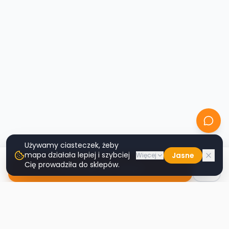
Używamy ciasteczek, żeby
mapa działała lepiej i szybciej
Jasne
Więcej
Cię prowadziła do sklepów.
Nawiguj do sklepu