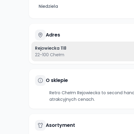
Niedziela
Adres
Rejowiecka 118
22-100
Chełm
O sklepie
Retro Chełm Rejowiecka to second hand 
atrakcyjnych cenach.
Asortyment