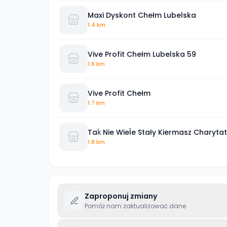
Maxi Dyskont Chełm Lubelska
1.4 km
Vive Profit Chełm Lubelska 59
1.6 km
Vive Profit Chełm
1.7 km
Taḱ Nie Wieĺe Stały Kiermasz Charyta
1.8 km
Zaproponuj zmiany
Pomóż nam zaktualizować dane