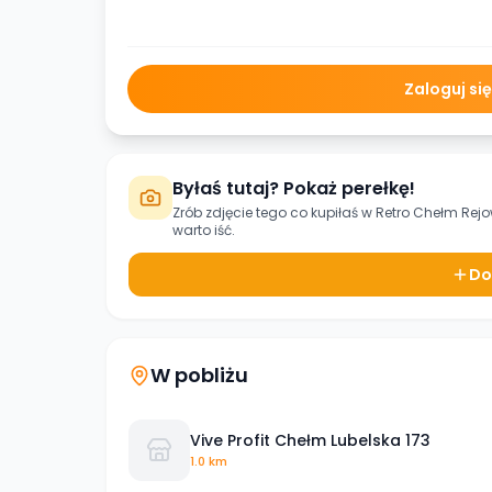
Zaloguj si
Byłaś tutaj? Pokaż perełkę!
Zrób zdjęcie tego co kupiłaś w
Retro Chełm Rej
warto iść.
Do
W pobliżu
Vive Profit Chełm Lubelska 173
1.0 km