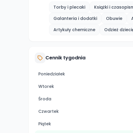
Torby i plecaki
Książki i czasopi
Galanteria i dodatki
Obuwie
Artykuły chemiczne
Odzież dziec
Cennik tygodnia
Poniedziałek
Wtorek
Środa
Czwartek
Piątek