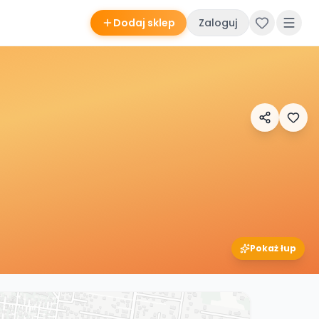
Dodaj sklep
Zaloguj
Pokaż łup