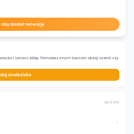
ę aby dodać recenzję
owiecka
i oznacz sklep. Pomożesz innym łowcom okazji ocenić czy
daj znalezisko
do
5
km