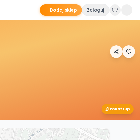
Dodaj sklep
Zaloguj
Pokaż łup