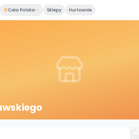
Cała Polska
Sklepy
Hurtownie
awskiego