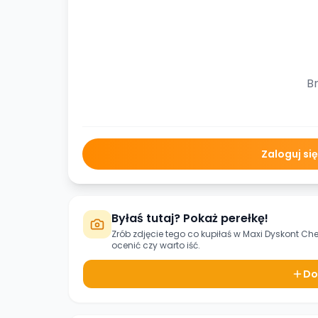
Br
Zaloguj si
Byłaś tutaj? Pokaż perełkę!
Zrób zdjęcie tego co kupiłaś w
Maxi Dyskont Ch
ocenić czy warto iść.
Do