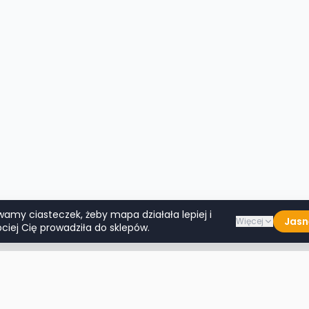
wamy ciasteczek, żeby mapa działała lepiej i
Jasn
Więcej
ciej Cię prowadziła do sklepów.