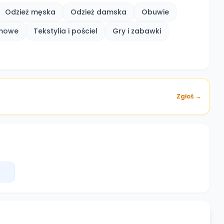
Odzież męska
Odzież damska
Obuwie
omowe
Tekstylia i pościel
Gry i zabawki
Zgłoś →