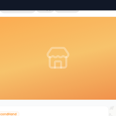
Cała Polska
Sklepy
Hurtownie
econdHand