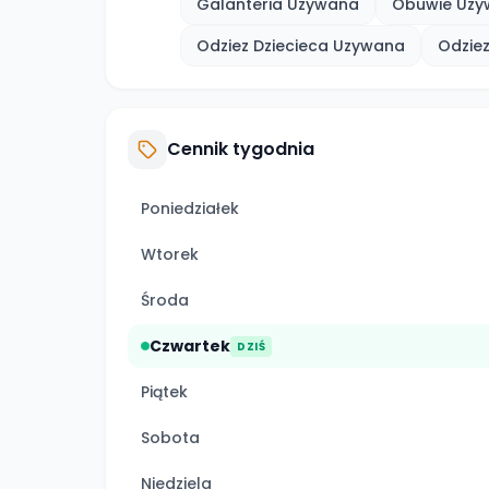
Galanteria Uzywana
Obuwie Uzy
Odziez Dziecieca Uzywana
Odzie
Cennik tygodnia
Poniedziałek
Wtorek
Środa
Czwartek
DZIŚ
Piątek
Sobota
Niedziela