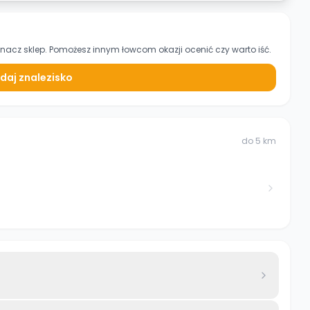
znacz sklep. Pomożesz innym łowcom okazji ocenić czy warto iść.
daj znalezisko
do
5
km