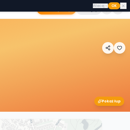
Wiecej
OK
Dodaj sklep
Zaloguj
Pokaż łup