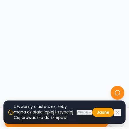
Używamy ciasteczek, żeby
mapa działała lepiej i szybciej
Jasne
Więcej
Cię prowadziła do sklepów.
Nawiguj do sklepu