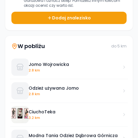
Garażowa
i oznacz sklep. Pomożesz innym łowcom
okazji ocenić czy warto iść.
Dodaj znalezisko
W pobliżu
do
5
km
Jomo Wojrowicka
2.8 km
Odzież używana Jomo
2.8 km
CiuchoTeka
3.2 km
Modna Tania Odzież Dąbrowa Górnicza