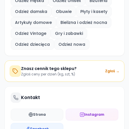
Odzież męska
Odzież Unisex
Biżuteria
Odzież damska
Obuwie
Płyty i kasety
Artykuły domowe
Bielizna i odzież nocna
Odzież Vintage
Gry i zabawki
Odzież dziecięca
Odzież nowa
Znasz cennik tego sklepu?
Zgłoś →
Zgłoś ceny per dzień (kg, szt, %)
Kontakt
Strona
Instagram
Facebook