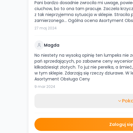
Pani bardzo dosadnie zwrocila mi uwage, powi
ciuchow, bo to ona tam pracuje. Zaczela krzyc
z tak nieprzyjemna sytuacja w sklepie. Stracila
zamierzonego… Ogólna ocena Asortyment Obs
27 maj 2024
Magda
No niestety na wysoką opinię ten lumpeks nie 
pań sprzedających, po zabawne ceny wyceniony
kilkadziesiąt złotych. To już nie perełka, a śmi
w tym sklepie. Zdarzają się rzeczy dziurawe. W
Asortyment Obsługa Ceny
9 mar 2024
Poka
Zaloguj si