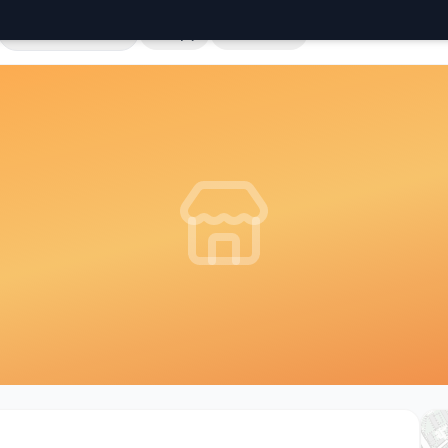
Cała Polska
Sklepy
Hurtownie