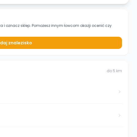
za
i oznacz sklep. Pomożesz innym łowcom okazji ocenić czy
daj znalezisko
do
5
km