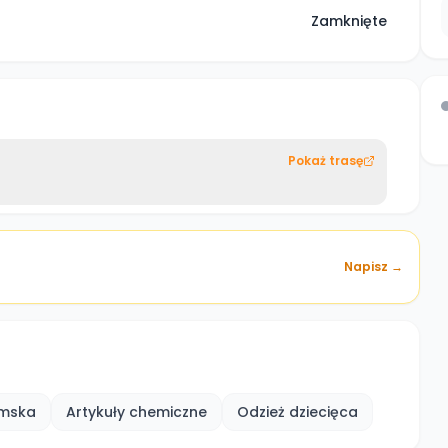
Zamknięte
Pokaż trasę
Napisz →
amska
Artykuły chemiczne
Odzież dziecięca