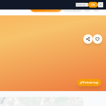
Wiecej
OK
Dodaj sklep
Zaloguj
Pokaż łup