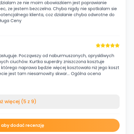
edzialam ze nie moim obowiazkiem jest poprawianie
zec, ze jestem bezczelna. Chyba nigdy nie spotkalam sie
 potencjalnego klienta, coz dzialanie chyba odwrotne do
ługa Ceny
zasługuje. Począwszy od naburmuszonych, opryskliwych
ch ciuchów. Kurtka superdry zniszczona kosztuje
eć, którego naprawa będzie więcej kosztowała niż jego koszt
 lecie jest tam niesamowity skwar… Ogólna ocena
ż więcej (5 z 9)
ę aby dodać recenzję