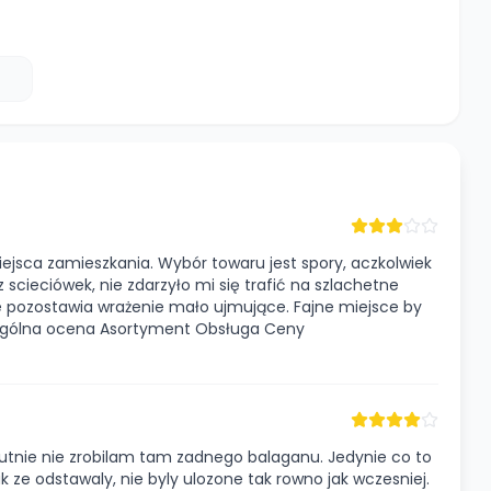
jsca zamieszkania. Wybór towaru jest spory, aczkolwiek
 scieciówek, nie zdarzyło mi się trafić na szlachetne
e pozostawia wrażenie mało ujmujące. Fajne miejsce by
. Ogólna ocena Asortyment Obsługa Ceny
lutnie nie zrobilam tam zadnego balaganu. Jedynie co to
k ze odstawaly, nie byly ulozone tak rowno jak wczesniej.