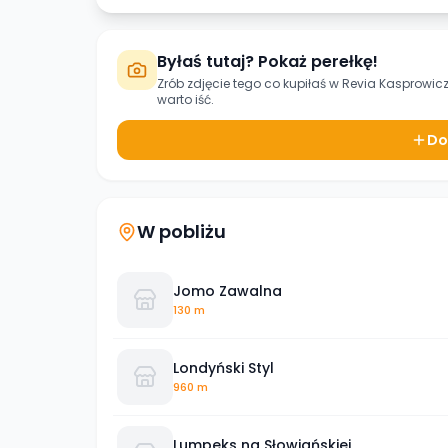
Byłaś tutaj? Pokaż perełkę!
Zrób zdjęcie tego co kupiłaś w
Revia Kasprowic
warto iść.
Do
W pobliżu
Jomo Zawalna
130 m
Londyński Styl
960 m
Lumpeks na Słowiańskiej