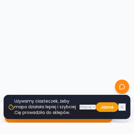
Używamy ciasteczek, żeby
mapa działała lepiej i szybciej
Jasne
Więcej
Cię prowadziła do sklepów.
Nawiguj do sklepu