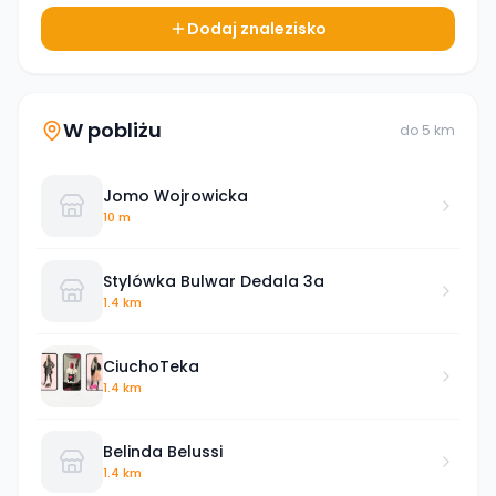
Dodaj znalezisko
W pobliżu
do
5
km
Jomo Wojrowicka
10 m
Stylówka Bulwar Dedala 3a
1.4 km
CiuchoTeka
1.4 km
Belinda Belussi
1.4 km