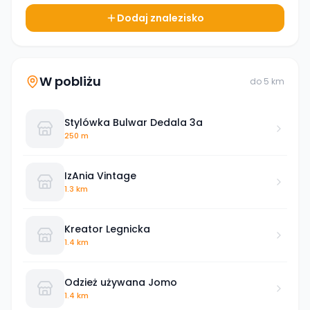
Dodaj znalezisko
W pobliżu
do
5
km
Stylówka Bulwar Dedala 3a
250 m
IzAnia Vintage
1.3 km
Kreator Legnicka
1.4 km
Odzież używana Jomo
1.4 km