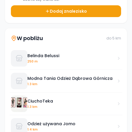
Dodaj znalezisko
W pobliżu
do
5
km
Belinda Belussi
250 m
Modna Tania Odzież Dąbrowa Górnicza
1.3 km
CiuchoTeka
1.3 km
Odzież używana Jomo
1.4 km