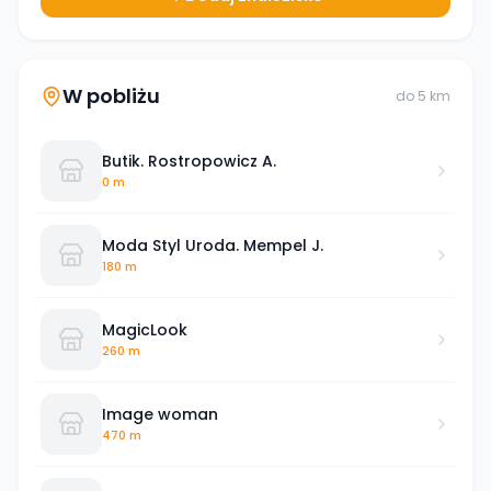
W pobliżu
do
5
km
Butik. Rostropowicz A.
0 m
Moda Styl Uroda. Mempel J.
180 m
MagicLook
260 m
Image woman
470 m