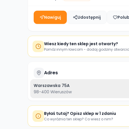
Nawiguj
Udostępnij
Polu
Wiesz kiedy ten sklep jest otwarty?
Pomóż innym łowcom - dodaj godziny otwarci
Adres
Warszawska 75A
98-400
Wieruszów
Byłaś tutaj? Opisz sklep w 1 zdaniu
Co wyróżnia ten sklep? Co wiesz o nim?