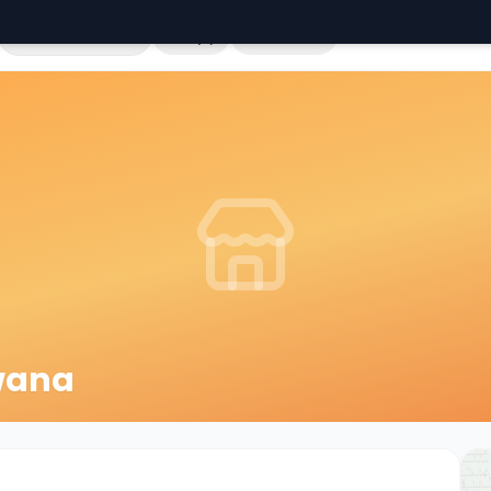
Cała Polska
Sklepy
Hurtownie
ywana