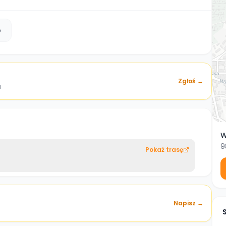
b
Zgłoś →
a
W
9
Pokaż trasę
Napisz →