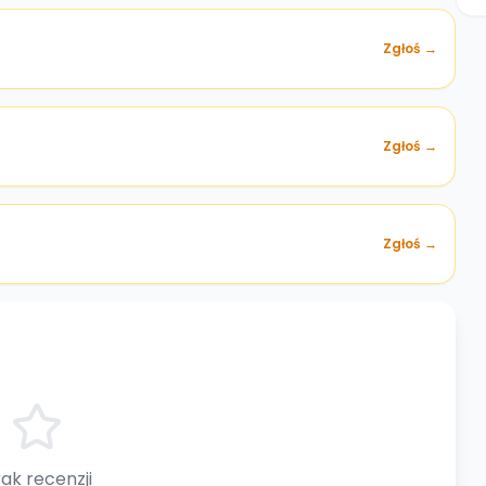
Zgłoś →
)
Zgłoś →
Zgłoś →
ak recenzji