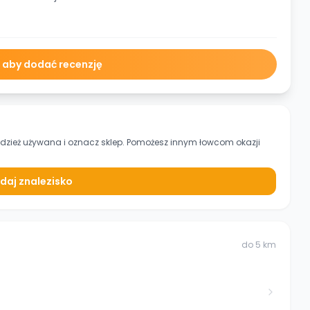
ę aby dodać recenzję
Odzież używana
i oznacz sklep. Pomożesz innym łowcom okazji
daj znalezisko
do
5
km