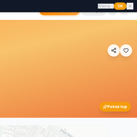
Wiecej
OK
Dodaj sklep
Zaloguj
Pokaż łup