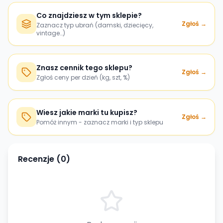
Co znajdziesz w tym sklepie?
Zgłoś →
Zaznacz typ ubrań (damski, dziecięcy,
vintage…)
Znasz cennik tego sklepu?
Zgłoś →
Zgłoś ceny per dzień (kg, szt, %)
Wiesz jakie marki tu kupisz?
Zgłoś →
Pomóż innym - zaznacz marki i typ sklepu
Recenzje (
0
)