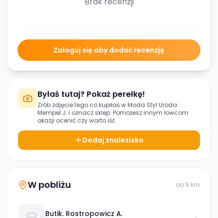
Brak recenzji
Zaloguj się aby dodać recenzję
Byłaś tutaj? Pokaż perełkę!
Zrób zdjęcie tego co kupiłaś w
Moda Styl Uroda.
Mempel J.
i oznacz sklep. Pomożesz innym łowcom
okazji ocenić czy warto iść.
Dodaj znalezisko
W pobliżu
do
5
km
Butik. Rostropowicz A.