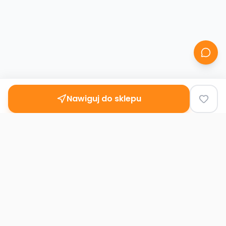
Nawiguj do sklepu
Second
Handy
Największa mapa sklepów second-hand
w Polsce. Znajdź lumpeks w swoim
mieście.