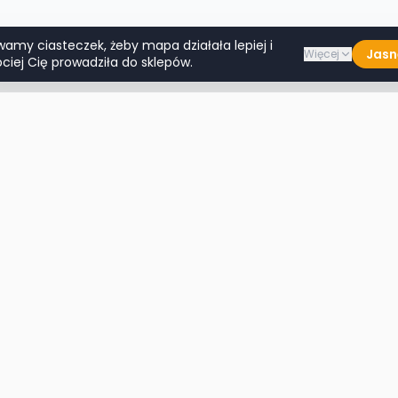
wamy ciasteczek, żeby mapa działała lepiej i
Jasn
Więcej
ciej Cię prowadziła do sklepów.
Lumpeksy w miastach
Więcej m
Warszawa
Lublin
Kraków
Katowice
Wrocław
Białystok
Poznań
Toruń
Łódź
Rzeszów
Gdańsk
Kielce