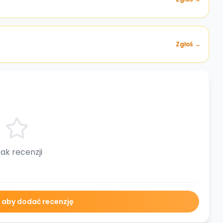
Zgłoś →
ak recenzji
ę aby dodać recenzję