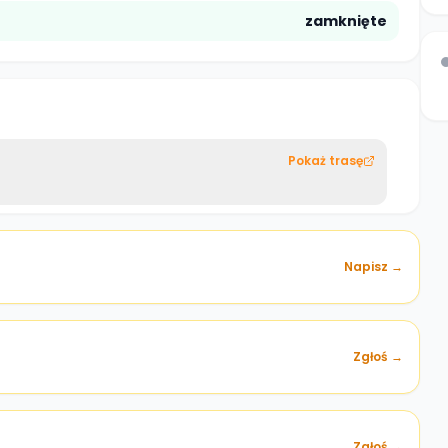
zamknięte
Pokaż trasę
Napisz →
Zgłoś →
)
Zgłoś →