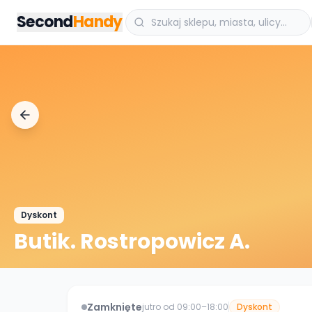
Przejdz do tresci
Second
Handy
Dyskont
Butik. Rostropowicz A.
Zamknięte
jutro od 09:00–18:00
Dyskont