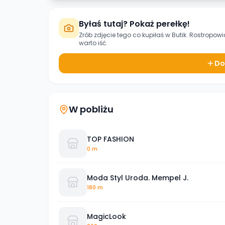
Byłaś tutaj? Pokaż perełkę!
Zrób zdjęcie tego co kupiłaś w
Butik. Rostropowi
warto iść.
Do
W pobliżu
TOP FASHION
0 m
Moda Styl Uroda. Mempel J.
180 m
MagicLook