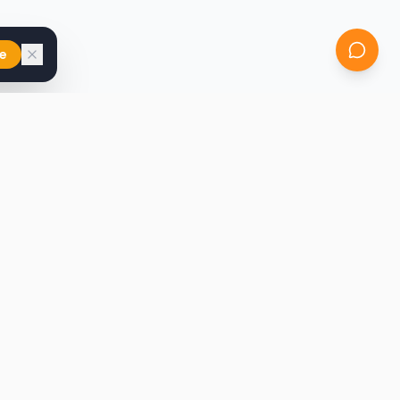
e
iast
Kontakt
marcin@secondhandy.com.pl
Polityka prywatności
Regulamin