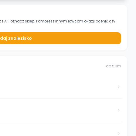
cz A.
i oznacz sklep. Pomożesz innym łowcom okazji ocenić czy
daj znalezisko
do
5
km