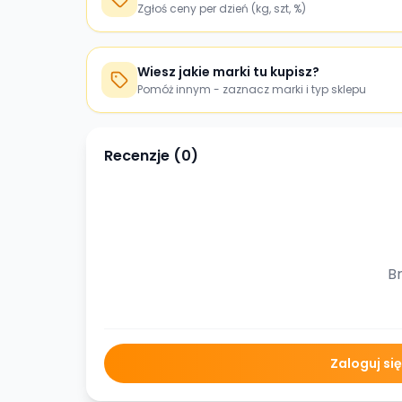
Zgłoś ceny per dzień (kg, szt, %)
Wiesz jakie marki tu kupisz?
Pomóż innym - zaznacz marki i typ sklepu
Recenzje (
0
)
Br
Zaloguj si