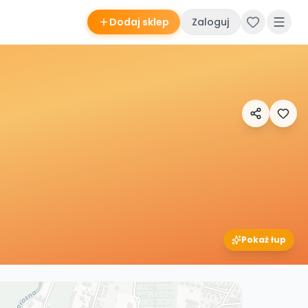
Dodaj sklep
Zaloguj
Pokaż łup