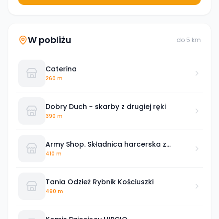
W pobliżu
do
5
km
Caterina
260 m
Dobry Duch - skarby z drugiej ręki
390 m
Army Shop. Składnica harcerska z
ekwipunkiem harcerskim i wojskowym
410 m
Tania Odzież Rybnik Kościuszki
490 m