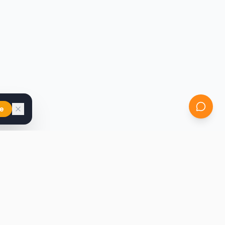
e
iast
Kontakt
marcin@secondhandy.com.pl