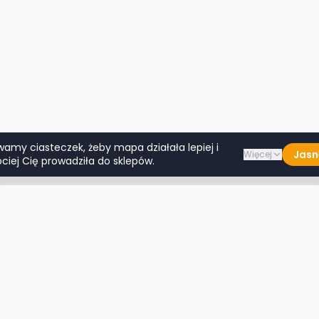
wamy ciasteczek, żeby mapa działała lepiej i
Jasn
Więcej
ciej Cię prowadziła do sklepów.
Lumpeksy w miastach
Więcej m
Warszawa
Lublin