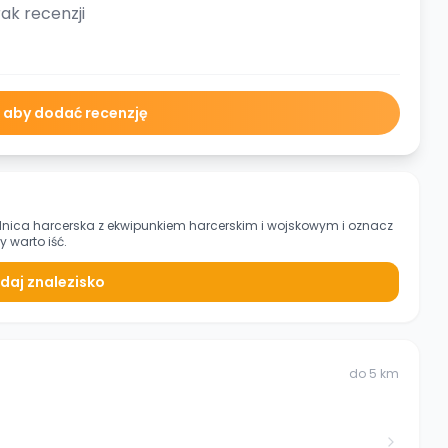
ak recenzji
ę aby dodać recenzję
dnica harcerska z ekwipunkiem harcerskim i wojskowym
i oznacz
 warto iść.
daj znalezisko
do
5
km