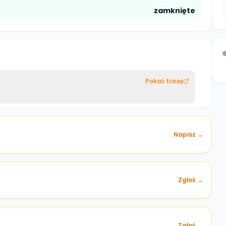
zamknięte
Pokaż trasę
Napisz →
Zgłoś →
)
Zgłoś →