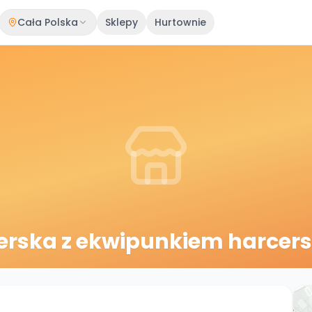
Cała Polska
Sklepy
Hurtownie
erska z ekwipunkiem harcer