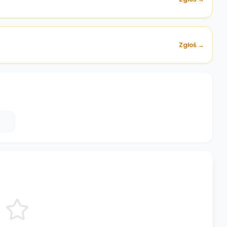
Zgłoś →