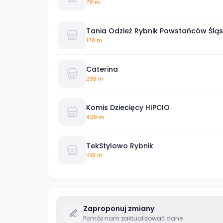
70 m
Tania Odzież Rybnik Powstańców Śląs
170 m
Caterina
290 m
Komis Dziecięcy HIPCIO
400 m
TekStylowo Rybnik
410 m
Zaproponuj zmiany
Pomóż nam zaktualizować dane