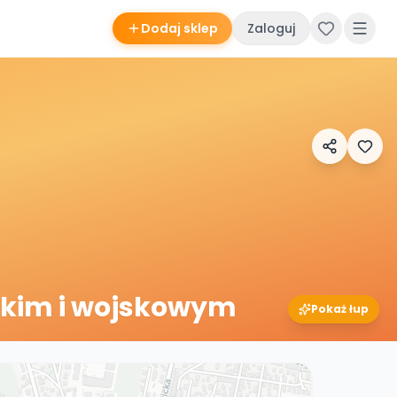
Dodaj sklep
Zaloguj
skim i wojskowym
Pokaż łup