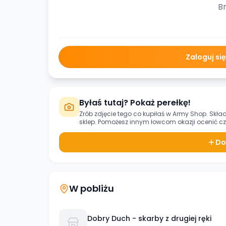
Br
Zaloguj si
Byłaś tutaj? Pokaż perełkę!
Zrób zdjęcie tego co kupiłaś w
Army Shop. Skła
sklep. Pomożesz innym łowcom okazji ocenić czy
Do
W pobliżu
Dobry Duch - skarby z drugiej ręki