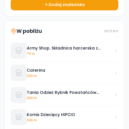
Dodaj znalezisko
W pobliżu
do
5
km
Army Shop. Składnica harcerska z
ekwipunkiem harcerskim i wojskowym
70 m
Caterina
230 m
Tania Odzież Rybnik Powstańców
Śląskich
250 m
Komis Dziecięcy HIPCIO
330 m