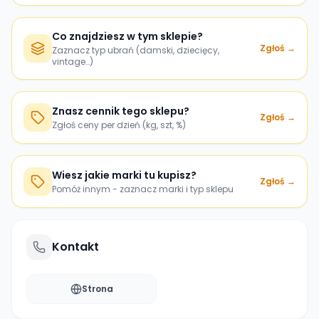
Co znajdziesz w tym sklepie?
Zgłoś →
Zaznacz typ ubrań (damski, dziecięcy,
vintage…)
Znasz cennik tego sklepu?
Zgłoś →
Zgłoś ceny per dzień (kg, szt, %)
Wiesz jakie marki tu kupisz?
Zgłoś →
Pomóż innym - zaznacz marki i typ sklepu
Kontakt
Strona