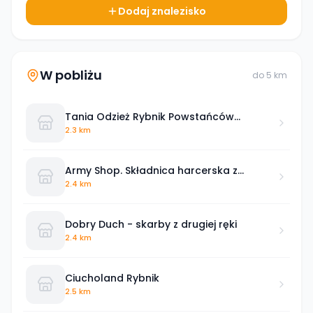
Dodaj znalezisko
W pobliżu
do
5
km
Tania Odzież Rybnik Powstańców
Śląskich
2.3 km
Army Shop. Składnica harcerska z
ekwipunkiem harcerskim i wojskowym
2.4 km
Dobry Duch - skarby z drugiej ręki
2.4 km
Ciucholand Rybnik
2.5 km