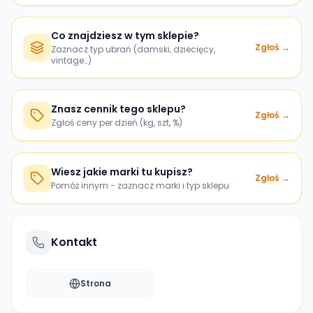
Co znajdziesz w tym sklepie?
Zgłoś →
Zaznacz typ ubrań (damski, dziecięcy,
vintage…)
Znasz cennik tego sklepu?
Zgłoś →
Zgłoś ceny per dzień (kg, szt, %)
Wiesz jakie marki tu kupisz?
Zgłoś →
Pomóż innym - zaznacz marki i typ sklepu
Kontakt
Strona