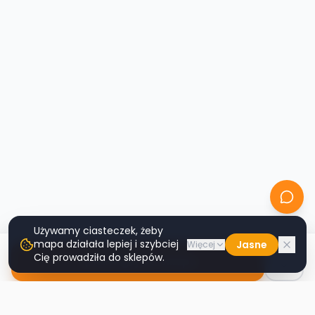
Używamy ciasteczek, żeby
mapa działała lepiej i szybciej
Jasne
Więcej
Cię prowadziła do sklepów.
Nawiguj do sklepu