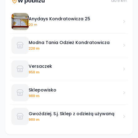
W pobliżu
do
5
km
Anydays Kondratowicza 25
20 m
Modna Tania Odzież Kondratowicza
220 m
Versaczek
950 m
Sklepowisko
980 m
Gwoździej. S.j. Sklep z odzieżą używaną
980 m