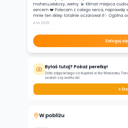
moheru,wiskozy, wełny. 💫 Klimat miejsca cudo
sercem ❤️ Polecam z całego serca, naprawdę war
mnie ten sklep totalnie oczarował 💃✨ Ogólna
4 lis 2025
Zaloguj si
Byłaś tutaj? Pokaż perełkę!
Zrób zdjęcie tego co kupiłaś w
Na Wieszaku Tan
ocenić czy warto iść.
Do
W pobliżu