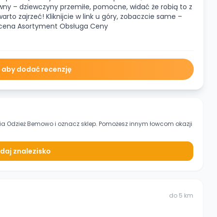
wny – dziewczyny przemiłe, pomocne, widać że robią to z
to zajrzeć! Kliknijcie w link u góry, zobaczcie same –
 ocena Asortyment Obsługa Ceny
ę aby dodać recenzję
ia Odzież Bemowo
i oznacz sklep. Pomożesz innym łowcom okazji
daj znalezisko
do
5
km