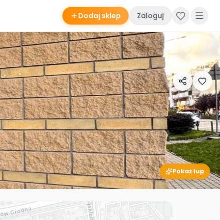
Dodaj sklep
Zaloguj
Pokaż łup