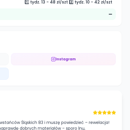
1️⃣ tydz. 13 - 48 zł/szt 2️⃣ tydz. 10 - 42 zł/szt
—
Instagram
wstańców Śląskich 83 i muszę powiedzieć – rewelacja!
naprawdę dobrych materiałów – sporo lnu,