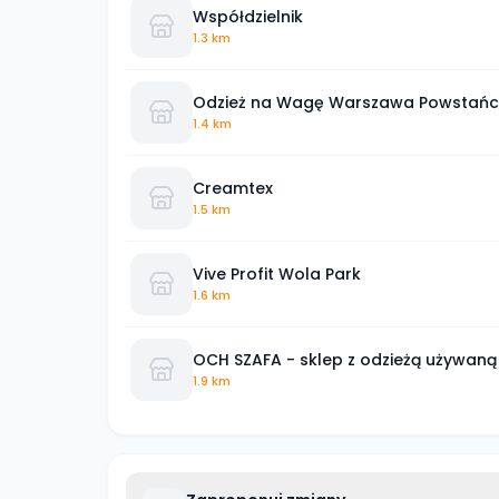
Współdzielnik
1.3 km
Odzież na Wagę Warszawa Powstańc
1.4 km
Creamtex
1.5 km
Vive Profit Wola Park
1.6 km
OCH SZAFA - sklep z odzieżą używaną
1.9 km