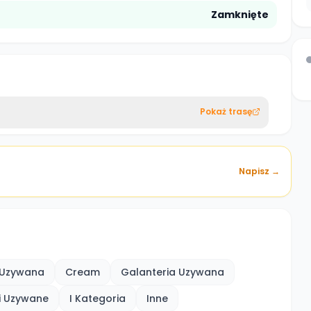
Zamknięte
Pokaż trasę
Napisz →
a Uzywana
Cream
Galanteria Uzywana
i Uzywane
I Kategoria
Inne