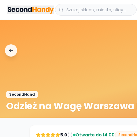
Przejdz do tresci
Second
Handy
SecondHand
Odzież na Wagę Warszawa 
5.0
(
1
)
Otwarte do 14:00
SecondH