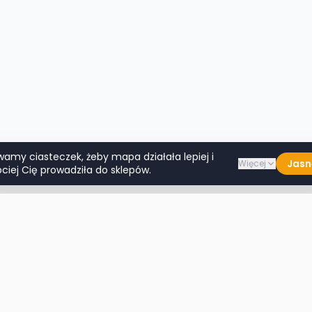
wamy ciasteczek, żeby mapa działała lepiej i
Jasn
Więcej
ciej Cię prowadziła do sklepów.
Lumpeksy w miastach
Więcej m