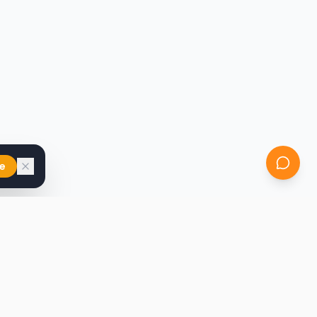
e
iast
Kontakt