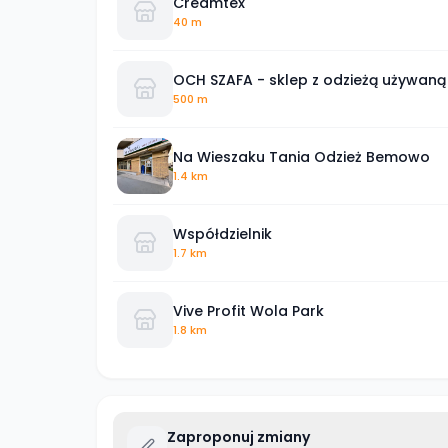
Creamtex
40 m
OCH SZAFA - sklep z odzieżą używaną
500 m
Na Wieszaku Tania Odzież Bemowo
1.4 km
Współdzielnik
1.7 km
Vive Profit Wola Park
1.8 km
Zaproponuj zmiany