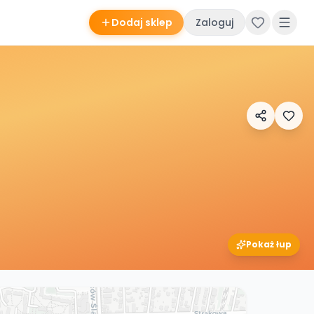
Dodaj sklep
Zaloguj
Pokaż łup