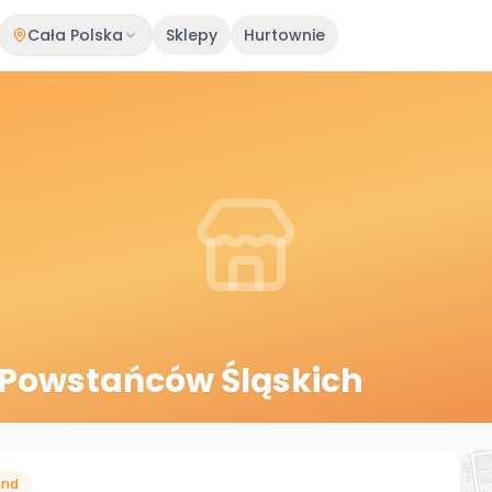
Cała Polska
Sklepy
Hurtownie
Powstańców Śląskich
and