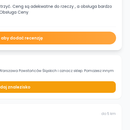
trzyć. Ceng są adekwatne do rzeczy , a obsługa bardzo
 Obsługa Ceny
ę aby dodać recenzję
Warszawa Powstańców Śląskich
i oznacz sklep. Pomożesz innym
daj znalezisko
do
5
km