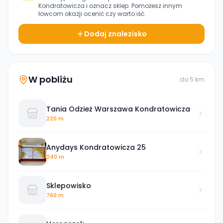
Kondratowicza
i oznacz sklep. Pomożesz innym
łowcom okazji ocenić czy warto iść.
Dodaj znalezisko
W pobliżu
do
5
km
Tania Odzież Warszawa Kondratowicza
220 m
Anydays Kondratowicza 25
240 m
Sklepowisko
760 m