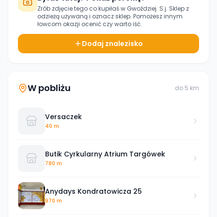
Zrób zdjęcie tego co kupiłaś w
Gwoździej. S.j. Sklep z
odzieżą używaną
i oznacz sklep. Pomożesz innym
łowcom okazji ocenić czy warto iść.
Dodaj znalezisko
W pobliżu
do
5
km
Versaczek
40 m
Butik Cyrkularny Atrium Targówek
780 m
Anydays Kondratowicza 25
970 m