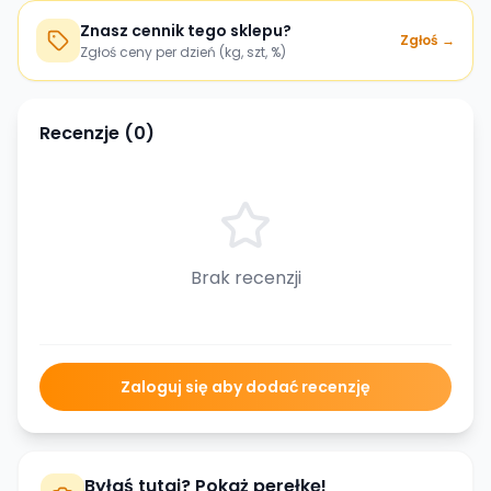
Znasz cennik tego sklepu?
Zgłoś →
Zgłoś ceny per dzień (kg, szt, %)
Recenzje (
0
)
Brak recenzji
Zaloguj się aby dodać recenzję
Byłaś tutaj? Pokaż perełkę!