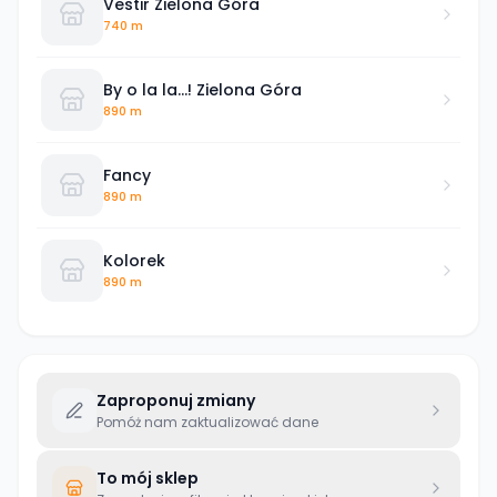
Vestir Zielona Góra
740 m
By o la la...! Zielona Góra
890 m
Fancy
890 m
Kolorek
890 m
Zaproponuj zmiany
Pomóż nam zaktualizować dane
To mój sklep