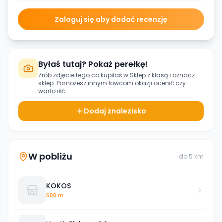
Zaloguj się aby dodać recenzję
Byłaś tutaj? Pokaż perełkę!
Zrób zdjęcie tego co kupiłaś w
Sklep z klasą
i oznacz
sklep. Pomożesz innym łowcom okazji ocenić czy
warto iść.
Dodaj znalezisko
W pobliżu
do
5
km
KOKOS
600 m