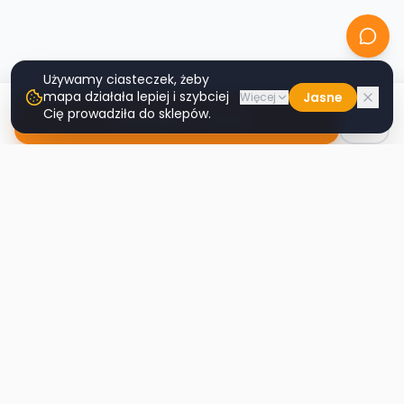
Używamy ciasteczek, żeby
mapa działała lepiej i szybciej
Jasne
Więcej
Cię prowadziła do sklepów.
Nawiguj do sklepu
Second
Handy
Największa mapa sklepów second-hand
w Polsce. Znajdź lumpeks w swoim
mieście.