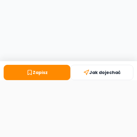
Zapisz
Jak dojechać
Second
Handy
Największa mapa sklepów second-hand
w Polsce. Znajdź lumpeks w swoim