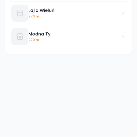
Lajla Wieluń
270 m
Modna Ty
270 m