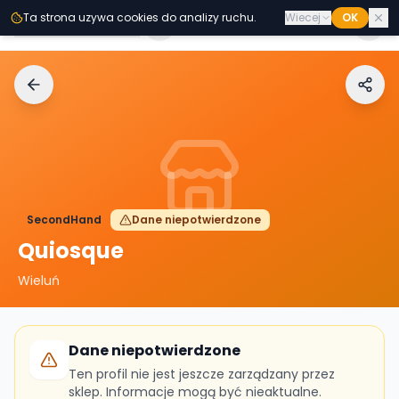
Przejdz do tresci
Ta strona uzywa cookies do analizy ruchu.
Wiecej
OK
Second
Handy
SecondHand
Dane niepotwierdzone
Quiosque
Wieluń
Dane niepotwierdzone
Ten profil nie jest jeszcze zarządzany przez
sklep. Informacje mogą być nieaktualne.