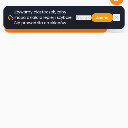
Używamy ciasteczek, żeby
mapa działała lepiej i szybciej
Jasne
Więcej
Cię prowadziła do sklepów.
Nawiguj do sklepu
Second
Handy
Największa mapa sklepów second-hand
w Polsce. Znajdź lumpeks w swoim
mieście.
Nawigacja