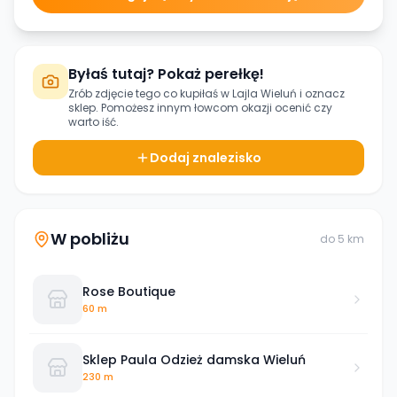
Byłaś tutaj? Pokaż perełkę!
Zrób zdjęcie tego co kupiłaś w
Lajla Wieluń
i oznacz
sklep. Pomożesz innym łowcom okazji ocenić czy
warto iść.
Dodaj znalezisko
W pobliżu
do
5
km
Rose Boutique
60 m
Sklep Paula Odzież damska Wieluń
230 m