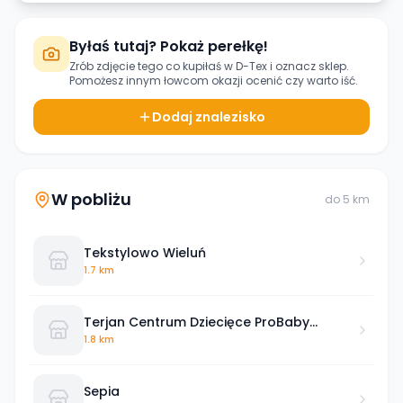
Byłaś tutaj? Pokaż perełkę!
Zrób zdjęcie tego co kupiłaś w
D-Tex
i oznacz sklep.
Pomożesz innym łowcom okazji ocenić czy warto iść.
Dodaj znalezisko
W pobliżu
do
5
km
Tekstylowo Wieluń
1.7 km
Terjan Centrum Dziecięce ProBaby
Wieluń
1.8 km
Sepia