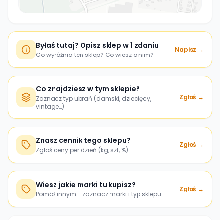
Byłaś tutaj? Opisz sklep w 1 zdaniu
Napisz →
Co wyróżnia ten sklep? Co wiesz o nim?
Co znajdziesz w tym sklepie?
Zgłoś →
Zaznacz typ ubrań (damski, dziecięcy,
vintage…)
Znasz cennik tego sklepu?
Zgłoś →
Zgłoś ceny per dzień (kg, szt, %)
Wiesz jakie marki tu kupisz?
Zgłoś →
Pomóż innym - zaznacz marki i typ sklepu