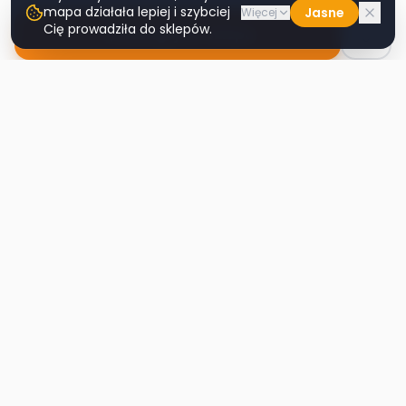
mapa działała lepiej i szybciej
Jasne
Więcej
Cię prowadziła do sklepów.
Nawiguj do sklepu
Second
Handy
Największa mapa sklepów second-hand
w Polsce. Znajdź lumpeks w swoim
mieście.
Nawigacja
Strona główna
Mapa sklepów