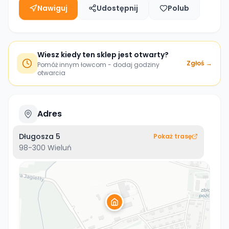
Nawiguj
Udostępnij
Polub
Wiesz kiedy ten sklep jest otwarty?
Zgłoś →
Pomóż innym łowcom - dodaj godziny
otwarcia
Adres
Długosza 5
Pokaż trasę
98-300
Wieluń