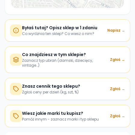
Byłaś tutaj? Opisz sklep w 1 zdaniu
Napisz →
Co wyróżnia ten sklep? Co wiesz o nim?
Co znajdziesz w tym sklepie?
Zgłoś →
Zaznacz typ ubrań (damski, dziecięcy,
vintage…)
Znasz cennik tego sklepu?
Zgłoś →
Zgłoś ceny per dzień (kg, szt, %)
Wiesz jakie marki tu kupisz?
Zgłoś →
Pomóż innym - zaznacz marki i typ sklepu