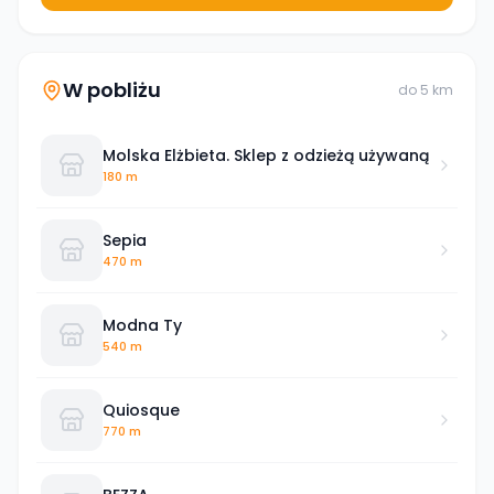
W pobliżu
do
5
km
Molska Elżbieta. Sklep z odzieżą używaną
180 m
Sepia
470 m
Modna Ty
540 m
Quiosque
770 m