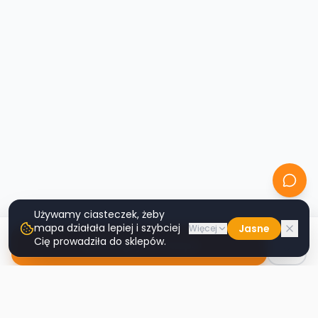
Używamy ciasteczek, żeby
mapa działała lepiej i szybciej
Jasne
Więcej
Cię prowadziła do sklepów.
Nawiguj do sklepu