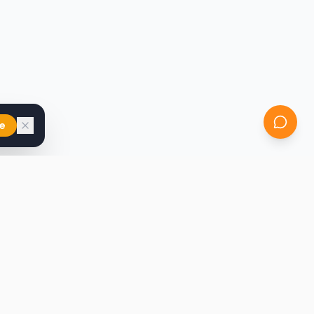
e
iast
Kontakt
marcin@secondhandy.com.pl
Polityka prywatności