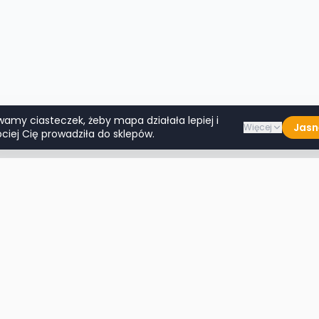
wamy ciasteczek, żeby mapa działała lepiej i
Jasn
Więcej
ciej Cię prowadziła do sklepów.
Lumpeksy w miastach
Więcej m
Warszawa
Lublin
Kraków
Katowice