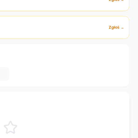
Zgłoś →