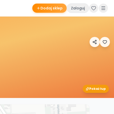
Dodaj sklep
Zaloguj
Pokaż łup