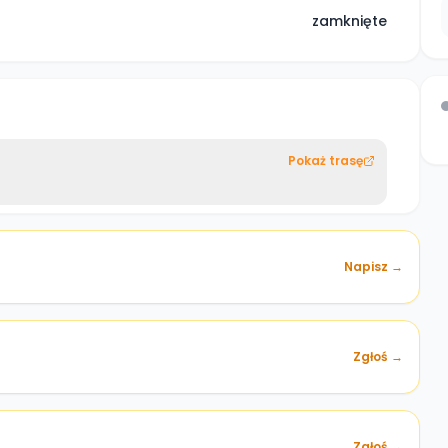
zamknięte
Pokaż trasę
Napisz →
Zgłoś →
)
Zgłoś →