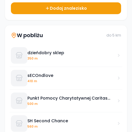
Dodaj znalezisko
W pobliżu
do
5
km
dzieńdobry sklep
350 m
sECOndlove
410 m
Punkt Pomocy Charytatywnej Caritas
Archidiecezji Łódzkiej
500 m
SH Second Chance
560 m