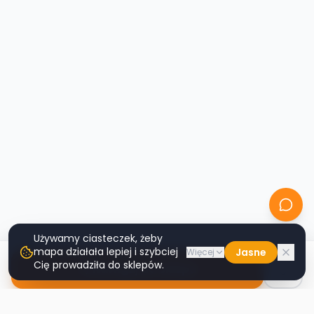
Używamy ciasteczek, żeby
mapa działała lepiej i szybciej
Jasne
Więcej
Cię prowadziła do sklepów.
Nawiguj do sklepu