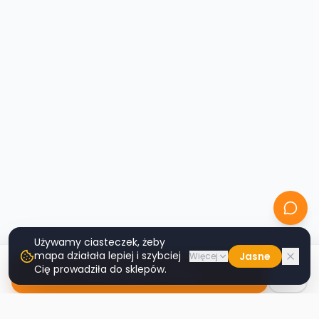
Używamy ciasteczek, żeby
mapa działała lepiej i szybciej
Jasne
Więcej
Cię prowadziła do sklepów.
Nawiguj do sklepu