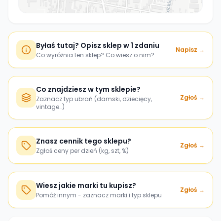
Byłaś tutaj? Opisz sklep w 1 zdaniu
Napisz →
Co wyróżnia ten sklep? Co wiesz o nim?
Co znajdziesz w tym sklepie?
Zgłoś →
Zaznacz typ ubrań (damski, dziecięcy,
vintage…)
Znasz cennik tego sklepu?
Zgłoś →
Zgłoś ceny per dzień (kg, szt, %)
Wiesz jakie marki tu kupisz?
Zgłoś →
Pomóż innym - zaznacz marki i typ sklepu