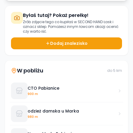
Byłaś tutaj? Pokaż perełkę!
Zrób zdjęcie tego co kupiłaś w
SECOND HAND Łask
i
oznacz sklep. Pomożesz innym łowcom okazji ocenić
czy warto iść.
Dodaj znalezisko
W pobliżu
do
5
km
CTO Pabianice
900 m
odzież damska u Marka
980 m