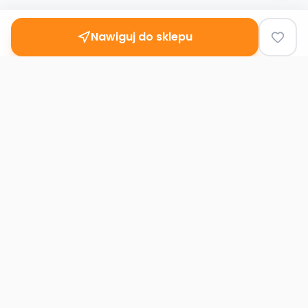
Nawiguj do sklepu
Second
Handy
Największa mapa sklepów second-hand
w Polsce. Znajdź lumpeks w swoim
mieście.
Nawigacja
Strona główna