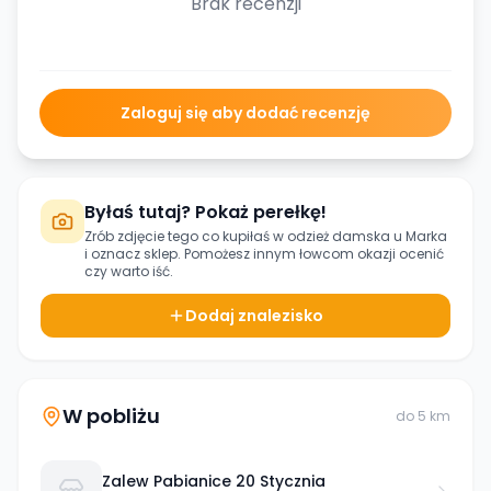
Brak recenzji
Zaloguj się aby dodać recenzję
Byłaś tutaj? Pokaż perełkę!
Zrób zdjęcie tego co kupiłaś w
odzież damska u Marka
i oznacz sklep. Pomożesz innym łowcom okazji ocenić
czy warto iść.
Dodaj znalezisko
W pobliżu
do
5
km
Zalew Pabianice 20 Stycznia