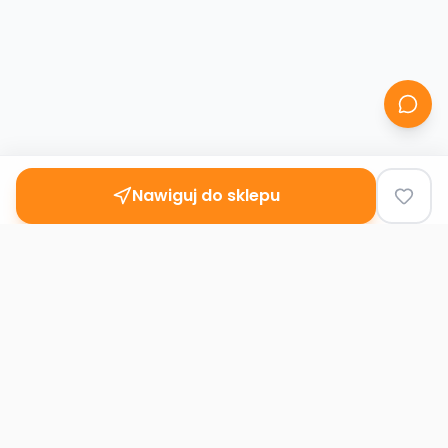
Nawiguj do sklepu
Second
Handy
Największa mapa sklepów second-hand
w Polsce. Znajdź lumpeks w swoim
mieście.