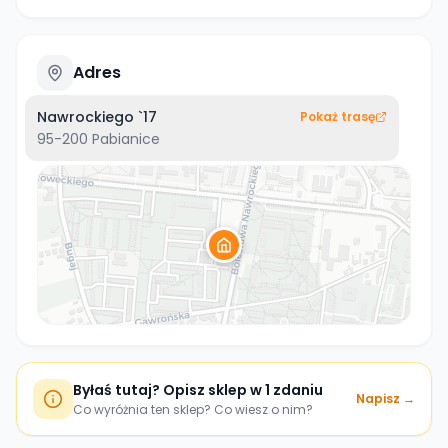
Adres
Nawrockiego `17
Pokaż trasę
95-200
Pabianice
Byłaś tutaj? Opisz sklep w 1 zdaniu
Napisz →
Co wyróżnia ten sklep? Co wiesz o nim?