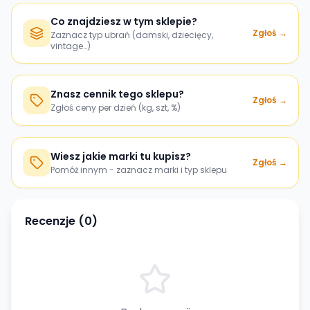
Co znajdziesz w tym sklepie?
Zgłoś →
Zaznacz typ ubrań (damski, dziecięcy,
vintage…)
Znasz cennik tego sklepu?
Zgłoś →
Zgłoś ceny per dzień (kg, szt, %)
Wiesz jakie marki tu kupisz?
Zgłoś →
Pomóż innym - zaznacz marki i typ sklepu
Recenzje (
0
)