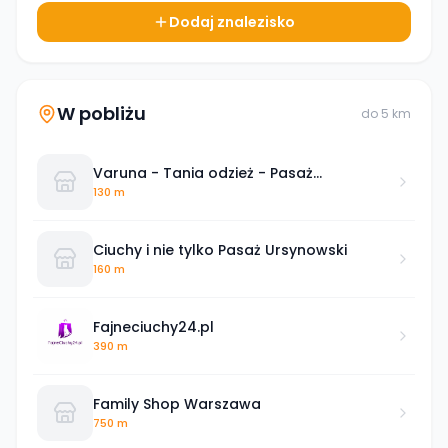
Dodaj znalezisko
W pobliżu
do
5
km
Varuna - Tania odzież - Pasaż
Ursynowski 11
130 m
Ciuchy i nie tylko Pasaż Ursynowski
160 m
Fajneciuchy24.pl
390 m
Family Shop Warszawa
750 m