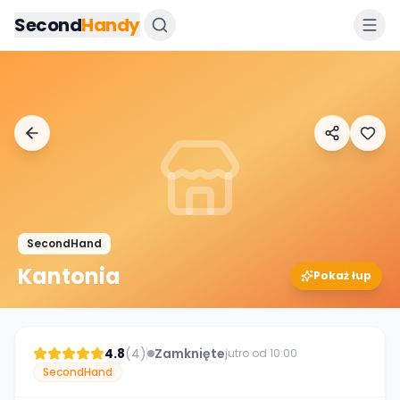
Przejdz do tresci
Second
Handy
SecondHand
Kantonia
Pokaż łup
4.8
(
4
)
Zamknięte
jutro od 10:00
SecondHand