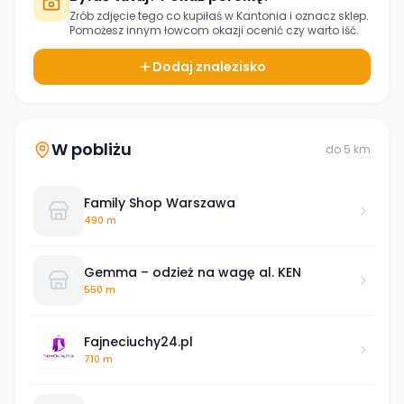
Zrób zdjęcie tego co kupiłaś w
Kantonia
i oznacz sklep.
Pomożesz innym łowcom okazji ocenić czy warto iść.
Dodaj znalezisko
W pobliżu
do
5
km
Family Shop Warszawa
490 m
Gemma – odzież na wagę al. KEN
550 m
Fajneciuchy24.pl
710 m