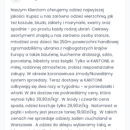
Naszym Klientom oferujemy odzież najwyższej
jakości. Kupisz u nas zarówno odzież wierzchnią, jak
też koszule, bluzki, żakiety i marynarki, swetry oraz
spodnie - po prostu każdy rodzaj ubrań. Ciekawy
asortyment znajdą u nas zarówno osoby starsze,
młodzież oraz dzieci. Na 250m powierzchni handlowej
zgromadziliśmy ubrania z najbogatszych krajów
Europy a także biżuterię, kuchenne drobiazgi, szkło,
porcelanę, bibeloty oraz książki. Tylko w KANTONII, w
miłej, rodzinnej atmosferze, zrobisz niepowtarzalne
zakupy. W okresie koronawirusa zmodyfikowaliśmy
system sprzedaży. Teraz dostawy w KANTONII
odbywają się dwa razy w tygodniu - w poniedziałki i
wtorki. W dni dostaw nie podnieśliśmy ceny, która
wynosi tylko 39,90zł/kg! . W środy i czwartki cena
spada, odzież kosztuje tylko 29,90zł/kg . Natomiast w
piątki i soboty jest jeszcze taniej 19,90zł/kg . W takich
cenach nie sprzedaje odzieży żaden ciucholand w
Warszawie . A odzież do sklepu wybieramy taką, w