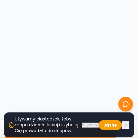
Używamy ciasteczek, żeby
mapa działała lepiej i szybciej
Jasne
Więcej
Cię prowadziła do sklepów.
Nawiguj do sklepu