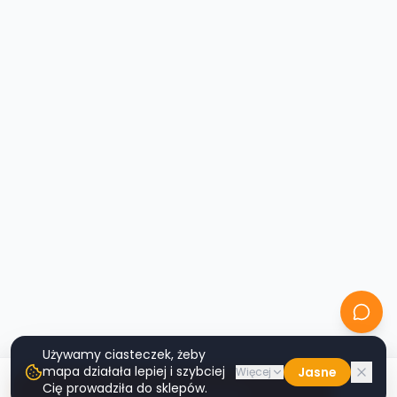
Używamy ciasteczek, żeby
mapa działała lepiej i szybciej
Jasne
Więcej
Cię prowadziła do sklepów.
Nawiguj do sklepu