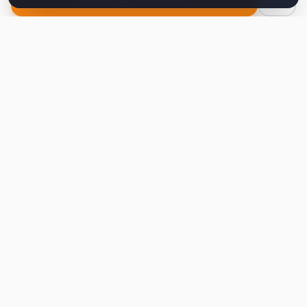
Second
Handy
Największa mapa sklepów second-hand
w Polsce. Znajdź lumpeks w swoim
mieście.
Nawigacja
Strona główna
Mapa sklepów
Artykuły