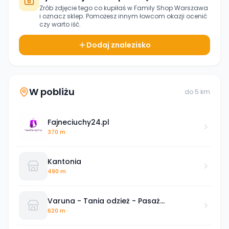
Zrób zdjęcie tego co kupiłaś w
Family Shop Warszawa
i oznacz sklep. Pomożesz innym łowcom okazji ocenić
czy warto iść.
Dodaj znalezisko
W pobliżu
do
5
km
Fajneciuchy24.pl
370 m
Kantonia
490 m
Varuna - Tania odzież - Pasaż
Ursynowski 11
620 m