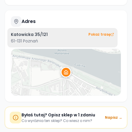
Adres
Katowicka 35/121
Pokaż trasę
61-131
Poznań
Byłaś tutaj? Opisz sklep w 1 zdaniu
Napisz →
Co wyróżnia ten sklep? Co wiesz o nim?