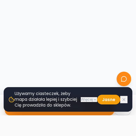
Używamy ciasteczek, żeby
mapa działała lepiej i szybciej
Jasne
Więcej
Cię prowadziła do sklepów.
Nawiguj do sklepu