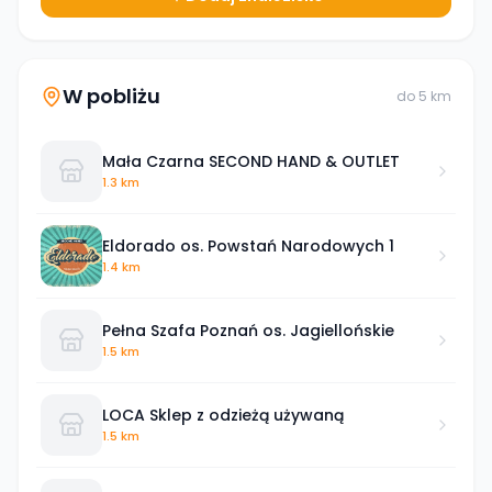
W pobliżu
do
5
km
Mała Czarna SECOND HAND & OUTLET
1.3 km
Eldorado os. Powstań Narodowych 1
1.4 km
Pełna Szafa Poznań os. Jagiellońskie
1.5 km
LOCA Sklep z odzieżą używaną
1.5 km