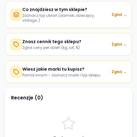
Co znajdziesz w tym sklepie?
Zgłoś →
Zaznacz typ ubrań (damski, dziecięcy,
vintage…)
Znasz cennik tego sklepu?
Zgłoś →
Zgłoś ceny per dzień (kg, szt, %)
Wiesz jakie marki tu kupisz?
Zgłoś →
Pomóż innym - zaznacz marki i typ sklepu
Recenzje (
0
)