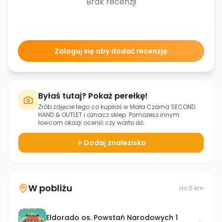
Brak recenzji
Zaloguj się aby dodać recenzję
Byłaś tutaj? Pokaż perełkę!
Zrób zdjęcie tego co kupiłaś w
Mała Czarna SECOND
HAND & OUTLET
i oznacz sklep. Pomożesz innym
łowcom okazji ocenić czy warto iść.
Dodaj znalezisko
W pobliżu
do
5
km
Eldorado os. Powstań Narodowych 1