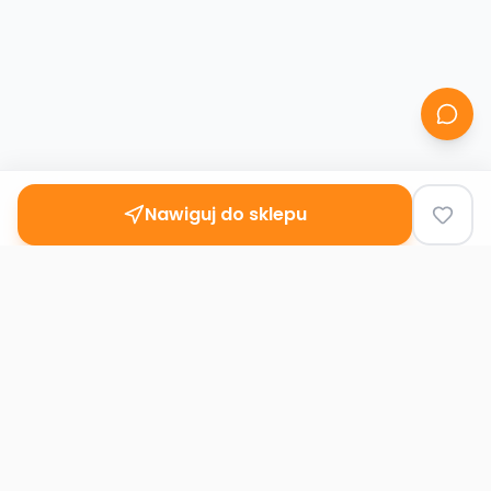
Nawiguj do sklepu
Second
Handy
Największa mapa sklepów second-hand
w Polsce. Znajdź lumpeks w swoim
mieście.