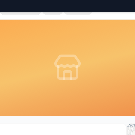
Cała Polska
Sklepy
Hurtownie