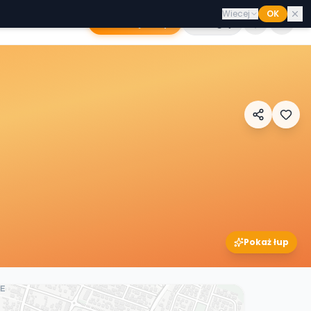
Wiecej
OK
Dodaj sklep
Zaloguj
Pokaż łup