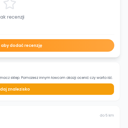
ak recenzji
ę aby dodać recenzję
znacz sklep. Pomożesz innym łowcom okazji ocenić czy warto iść.
daj znalezisko
do
5
km