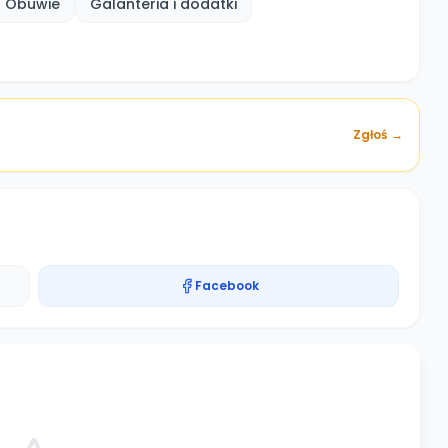
Obuwie
Galanteria i dodatki
Zgłoś →
Facebook