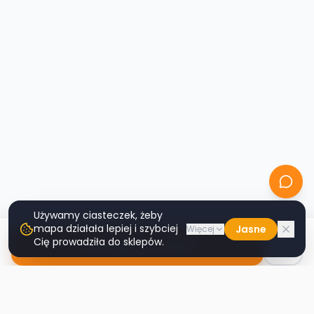
Używamy ciasteczek, żeby
mapa działała lepiej i szybciej
Jasne
Więcej
Cię prowadziła do sklepów.
Nawiguj do sklepu