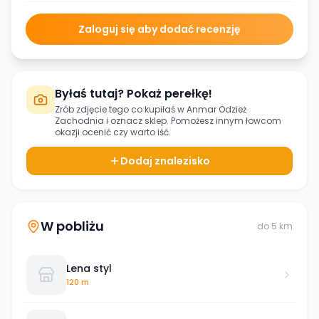
Zaloguj się aby dodać recenzję
Byłaś tutaj? Pokaż perełkę!
Zrób zdjęcie tego co kupiłaś w
Anmar Odzież
Zachodnia
i oznacz sklep. Pomożesz innym łowcom
okazji ocenić czy warto iść.
Dodaj znalezisko
W pobliżu
do
5
km
Lena styl
120 m