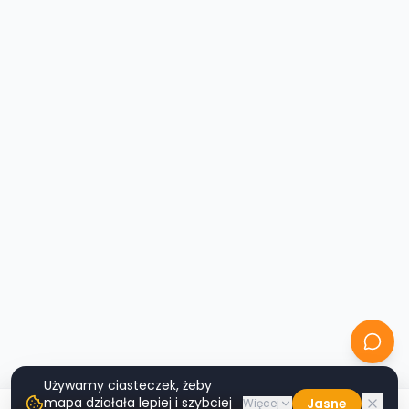
Używamy ciasteczek, żeby
mapa działała lepiej i szybciej
Jasne
Więcej