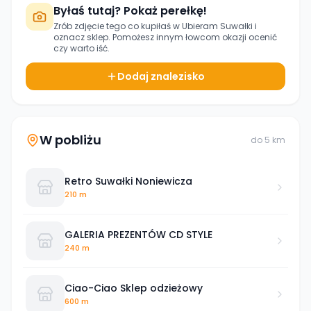
Byłaś tutaj? Pokaż perełkę!
Zrób zdjęcie tego co kupiłaś w
Ubieram Suwałki
i
oznacz sklep. Pomożesz innym łowcom okazji ocenić
czy warto iść.
Dodaj znalezisko
W pobliżu
do
5
km
Retro Suwałki Noniewicza
210 m
GALERIA PREZENTÓW CD STYLE
240 m
Ciao-Ciao Sklep odzieżowy
600 m