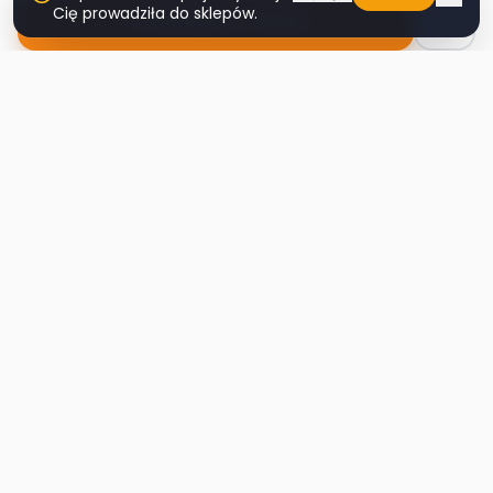
Cię prowadziła do sklepów.
Nawiguj do sklepu
Second
Handy
Największa mapa sklepów second-hand
w Polsce. Znajdź lumpeks w swoim
mieście.
Nawigacja
Strona główna
Mapa sklepów