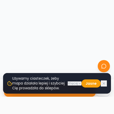
Używamy ciasteczek, żeby
mapa działała lepiej i szybciej
Jasne
Więcej
Cię prowadziła do sklepów.
Nawiguj do sklepu